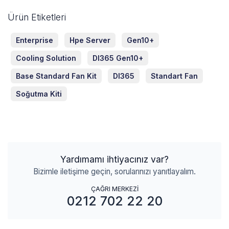
Ürün Etiketleri
Enterprise
Hpe Server
Gen10+
Cooling Solution
Dl365 Gen10+
Base Standard Fan Kit
Dl365
Standart Fan
Soğutma Kiti
Yardımamı ihtiyacınız var?
Bizimle iletişime geçin, sorularınızı yanıtlayalım.
ÇAĞRI MERKEZİ
0212 702 22 20