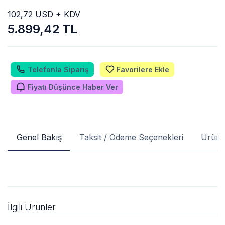
102,72 USD + KDV
5.899,42 TL
Telefonla Sipariş
Favorilere Ekle
Fiyatı Düşünce Haber Ver
Genel Bakış
Taksit / Ödeme Seçenekleri
Ürün 
İlgili Ürünler