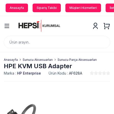
Anasayfa
Sipariş Takibi
Müşteri Hizmetleri
İle
Anasayfa
Sunucu Aksesuarları
Sunucu Parça Aksesuarları
HPE KVM USB Adapter
Marka :
HP Enterprise
Ürün Kodu :
AF628A