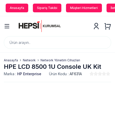
Anasayfa
Sipariş Takibi
Müşteri Hizmetleri
İle
Anasayfa
Network
Network Yönetim Cihazları
HPE LCD 8500 1U Console UK Kit
Marka :
HP Enterprise
Ürün Kodu :
AF631A