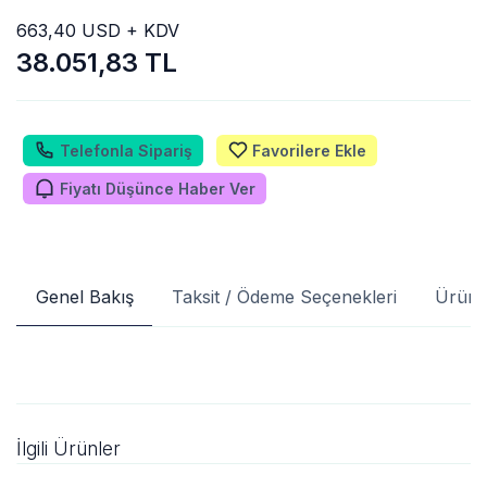
663,40 USD + KDV
38.051,83 TL
Telefonla Sipariş
Favorilere Ekle
Fiyatı Düşünce Haber Ver
Genel Bakış
Taksit / Ödeme Seçenekleri
Ürün 
İlgili Ürünler