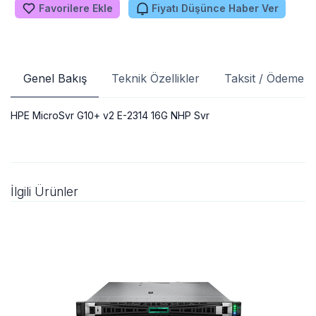
Favorilere Ekle
Fiyatı Düşünce Haber Ver
Genel Bakış
Teknik Özellikler
Taksit / Ödeme S
HPE MicroSvr G10+ v2 E-2314 16G NHP Svr
İlgili Ürünler