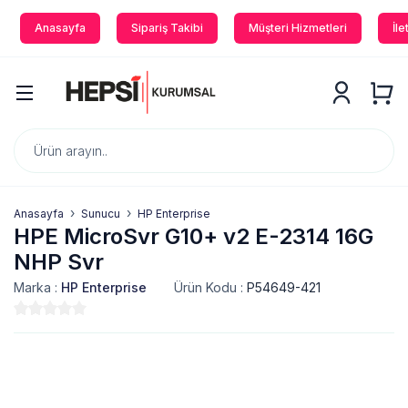
Anasayfa
Sipariş Takibi
Müşteri Hizmetleri
İle
Anasayfa
Sunucu
HP Enterprise
HPE MicroSvr G10+ v2 E-2314 16G
NHP Svr
Marka :
HP Enterprise
Ürün Kodu :
P54649-421