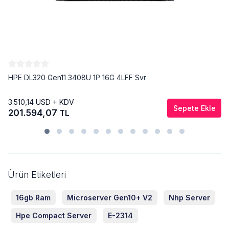
HPE DL320 Gen11 3408U 1P 16G 4LFF Svr
3.510,14
USD + KDV
Sepete Ekle
201.594,07
TL
Ürün Etiketleri
16gb Ram
Microserver Gen10+ V2
Nhp Server
Hpe Compact Server
E-2314