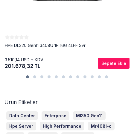
HPE DL320 Gen11 3408U 1P 16G 4LFF Svr
3.510,14
USD + KDV
Sepete Ekle
201.678,32
TL
Ürün Etiketleri
Data Center
Enterprise
Ml350 Gen11
Hpe Server
High Performance
Mr408i-o