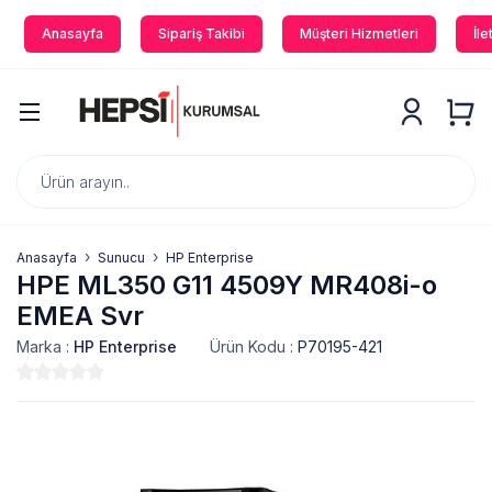
Anasayfa
Sipariş Takibi
Müşteri Hizmetleri
İle
Anasayfa
Sunucu
HP Enterprise
HPE ML350 G11 4509Y MR408i-o
EMEA Svr
Marka :
HP Enterprise
Ürün Kodu :
P70195-421