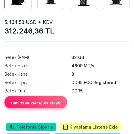
5.434,53 USD + KDV
312.246,36 TL
Bellek (RAM) :
32 GB
Bellek Hızı :
4800 MT/s
Bellek Kanalı :
8
Bellek Tipi :
DDR5 ECC Registered
Bellek Türü :
DDR5
Tüm özellikler için tıklayın
Telefonla Sipariş
Kıyaslama Listene Ekle