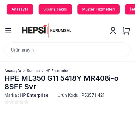
Anasayfa
Sipariş Takibi
Müşteri Hizmetleri
İle
Anasayfa
Sunucu
HP Enterprise
HPE ML350 G11 5418Y MR408i-o
8SFF Svr
Marka :
HP Enterprise
Ürün Kodu :
P53571-421