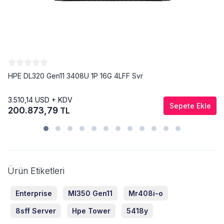
HPE DL320 Gen11 3408U 1P 16G 4LFF Svr
3.510,14
USD + KDV
Sepete Ekle
200.873,79
TL
Ürün Etiketleri
Enterprise
Ml350 Gen11
Mr408i-o
8sff Server
Hpe Tower
5418y