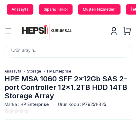
Anasayfa
Sipariş Takibi
Müşteri Hizmetleri
İle
Anasayfa
Storage
HP Enterprise
HPE MSA 1060 SFF 2x12Gb SAS 2-
port Controller 12x1.2TB HDD 14TB
Storage Array
Marka :
HP Enterprise
Ürün Kodu :
P79251-B25