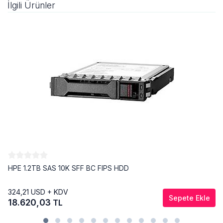
İlgili Ürünler
HPE 1.2TB SAS 10K SFF BC FIPS HDD
324,21
USD + KDV
Sepete Ekle
18.620,03
TL