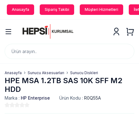
Anasayfa
Sipariş Takibi
Müşteri Hizmetleri
İle
Anasayfa
Sunucu Aksesuarları
Sunucu Diskleri
HPE MSA 1.2TB SAS 10K SFF M2
HDD
Marka :
HP Enterprise
Ürün Kodu :
R0Q55A