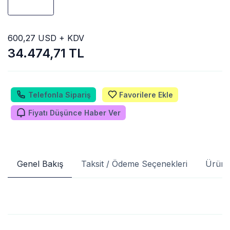
600,27 USD + KDV
34.474,71 TL
Telefonla Sipariş
Favorilere Ekle
Fiyatı Düşünce Haber Ver
Genel Bakış
Taksit / Ödeme Seçenekleri
Ürün 