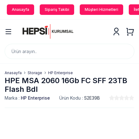
Anasayfa
Sipariş Takibi
Müşteri Hizmetleri
İle
Anasayfa
Storage
HP Enterprise
HPE MSA 2060 16Gb FC SFF 23TB
Flash Bdl
Marka :
HP Enterprise
Ürün Kodu :
S2E39B