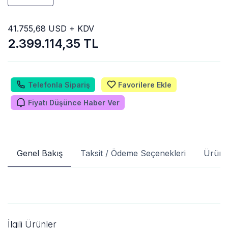
41.755,68 USD + KDV
2.399.114,35 TL
Telefonla Sipariş
Favorilere Ekle
Fiyatı Düşünce Haber Ver
Genel Bakış
Taksit / Ödeme Seçenekleri
Ürün 
İlgili Ürünler