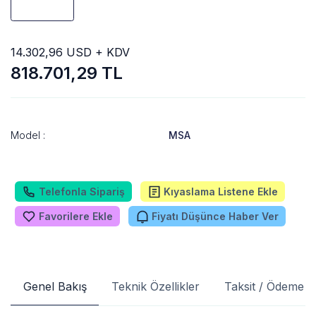
14.302,96 USD + KDV
818.701,29 TL
Model :
MSA
Telefonla Sipariş
Kıyaslama Listene Ekle
Favorilere Ekle
Fiyatı Düşünce Haber Ver
Genel Bakış
Teknik Özellikler
Taksit / Ödeme S