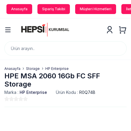
Anasayfa
Sipariş Takibi
Müşteri Hizmetleri
İle
Anasayfa
Storage
HP Enterprise
HPE MSA 2060 16Gb FC SFF
Storage
Marka :
HP Enterprise
Ürün Kodu :
R0Q74B