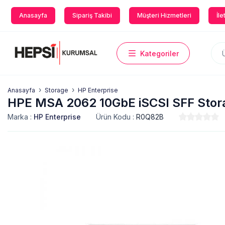
Anasayfa
Sipariş Takibi
Müşteri Hizmetleri
İle
Kategoriler
Anasayfa
Storage
HP Enterprise
HPE MSA 2062 10GbE iSCSI SFF Stor
Marka :
HP Enterprise
Ürün Kodu :
R0Q82B