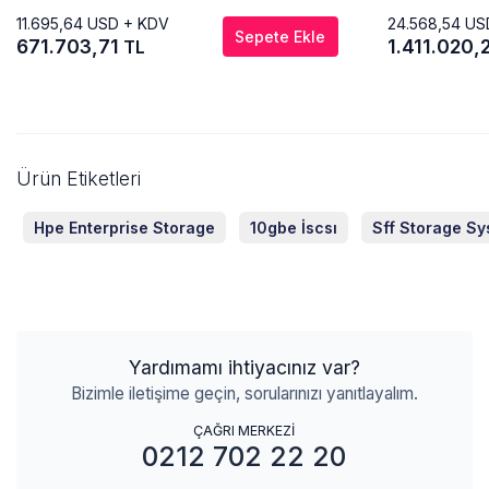
11.695,64
USD + KDV
24.568,54
US
Sepete Ekle
671.703,71
1.411.020,
TL
Ürün Etiketleri
Hpe Enterprise Storage
10gbe İscsı
Sff Storage S
Yardımamı ihtiyacınız var?
Bizimle iletişime geçin, sorularınızı yanıtlayalım.
ÇAĞRI MERKEZİ
0212 702 22 20