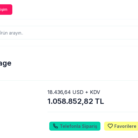
tişim
age
18.436,64 USD + KDV
1.058.852,82 TL
Telefonla Sipariş
Favorilere 