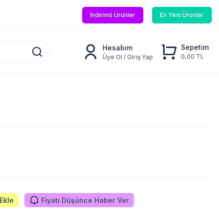
İndirimli Ürünler
En Yeni Ürünler
Sepetim
Hesabım
0,00 TL
Üye Ol / Giriş Yap
Ekle
Fiyatı Düşünce Haber Ver