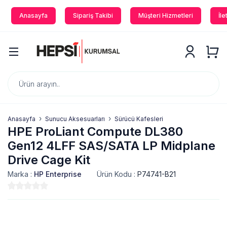
Anasayfa
Sipariş Takibi
Müşteri Hizmetleri
İle
Anasayfa
Sunucu Aksesuarları
Sürücü Kafesleri
HPE ProLiant Compute DL380
Gen12 4LFF SAS/SATA LP Midplane
Drive Cage Kit
Marka :
HP Enterprise
Ürün Kodu :
P74741-B21