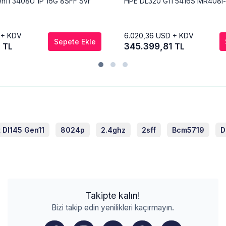
n11 3408U 1P 16G 8SFF Svr
HPE DL320 G11 5416S MR408i-
 + KDV
6.020,36
USD + KDV
Sepete Ekle
1
345.399,81
TL
TL
t Dl145 Gen11
8024p
2.4ghz
2sff
Bcm5719
D
Takipte kalın!
Bizi takip edin yenilikleri kaçırmayın.