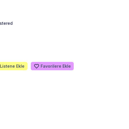
stered
Listene Ekle
Favorilere Ekle