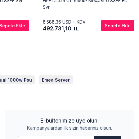
o 8SFF Svr
HPE DL325 G11 9354P MR408i-o 8SFF EU
Svr
8.588,36
USD + KDV
Sepete Ekle
Sepete Ekle
492.731,10
TL
ual 1000w Psu
Emea Server
E-bültenimize üye olun!
Kampanyalardan ilk sizin haberiniz olsun.