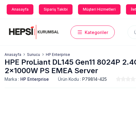
Anasayfa
Sipariş Takibi
Müşteri Hizmetleri
İle
Kategoriler
Anasayfa
Sunucu
HP Enterprise
HPE ProLiant DL145 Gen11 8024P 2.
2x1000W PS EMEA Server
Marka :
HP Enterprise
Ürün Kodu :
P79814-425