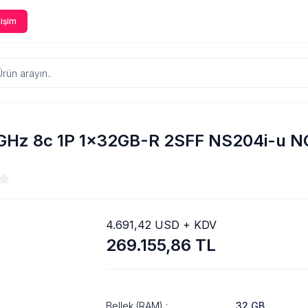
tişim
4GHz 8c 1P 1x32GB-R 2SFF NS204i-u 
4.691,42 USD + KDV
269.155,86 TL
Bellek (RAM) :
32 GB