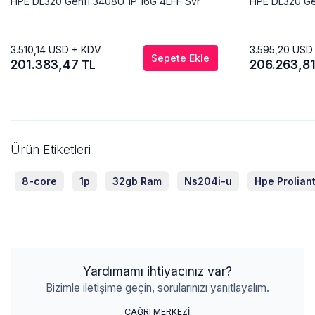
HPE DL320 Gen11 3408U 1P 16G 4LFF Svr
HPE DL320 Ge
3.510,14
USD + KDV
3.595,20
USD
Sepete Ekle
201.383,47
206.263,8
TL
Ürün Etiketleri
8-core
1p
32gb Ram
Ns204i-u
Hpe Prolian
Yardımamı ihtiyacınız var?
Bizimle iletişime geçin, sorularınızı yanıtlayalım.
ÇAĞRI MERKEZİ