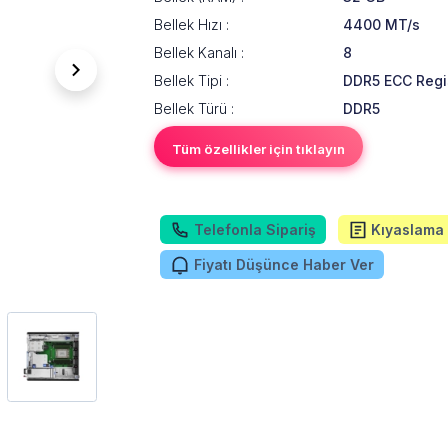
Bellek Hızı :
4400 MT/s
Bellek Kanalı :
8
Bellek Tipi :
DDR5 ECC Regi
Bellek Türü :
DDR5
Tüm özellikler için tıklayın
Telefonla Sipariş
Kıyaslama 
Fiyatı Düşünce Haber Ver