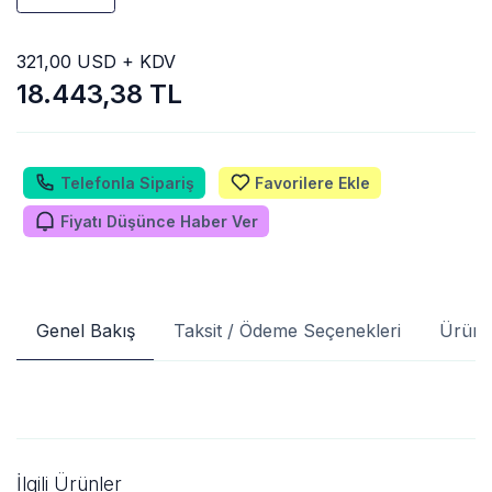
321,00 USD + KDV
18.443,38 TL
Telefonla Sipariş
Favorilere Ekle
Fiyatı Düşünce Haber Ver
Genel Bakış
Taksit / Ödeme Seçenekleri
Ürün 
İlgili Ürünler