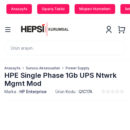
Anasayfa
Sipariş Takibi
Müşteri Hizmetleri
İle
Anasayfa
Sunucu Aksesuarları
Power Supply
HPE Single Phase 1Gb UPS Ntwrk
Mgmt Mod
Marka :
HP Enterprise
Ürün Kodu :
Q1C17A