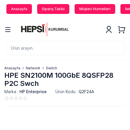
Anasayfa
Sipariş Takibi
Müşteri Hizmetleri
İle
Anasayfa
Network
Switch
HPE SN2100M 100GbE 8QSFP28
P2C Swch
Marka :
HP Enterprise
Ürün Kodu :
Q2F24A