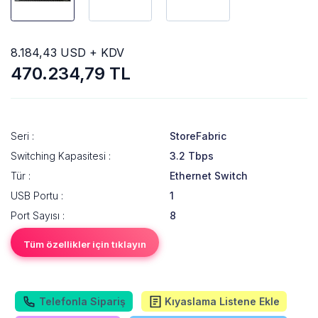
8.184,43 USD + KDV
470.234,79 TL
Seri :
StoreFabric
Switching Kapasitesi :
3.2 Tbps
Tür :
Ethernet Switch
USB Portu :
1
Port Sayısı :
8
Tüm özellikler için tıklayın
Telefonla Sipariş
Kıyaslama Listene Ekle