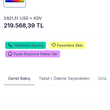
3.821,51 USD + KDV
219.568,39 TL
Telefonla Sipariş
Favorilere Ekle
Fiyatı Düşünce Haber Ver
Genel Bakış
Taksit / Ödeme Seçenekleri
Ürün 