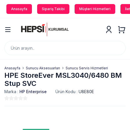
Anasayfa
Sipariş Takibi
Müşteri Hizmetleri
İle
Anasayfa
Sunucu Aksesuarları
Sunucu Servis Hizmetleri
HPE StoreEver MSL3040/6480 BM
Stup SVC
Marka :
HP Enterprise
Ürün Kodu :
U8E80E