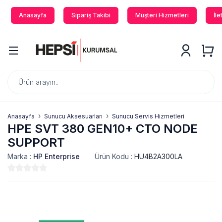
Anasayfa
Sipariş Takibi
Müşteri Hizmetleri
İle
Anasayfa
Sunucu Aksesuarları
Sunucu Servis Hizmetleri
HPE SVT 380 GEN10+ CTO NODE
SUPPORT
Marka :
HP Enterprise
Ürün Kodu :
HU4B2A300LA