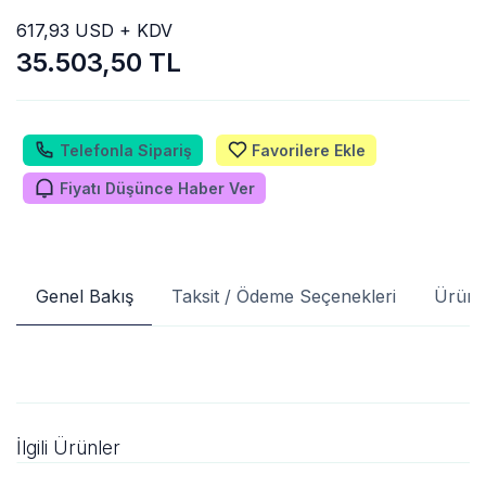
617,93 USD + KDV
35.503,50 TL
Telefonla Sipariş
Favorilere Ekle
Fiyatı Düşünce Haber Ver
Genel Bakış
Taksit / Ödeme Seçenekleri
Ürün 
İlgili Ürünler