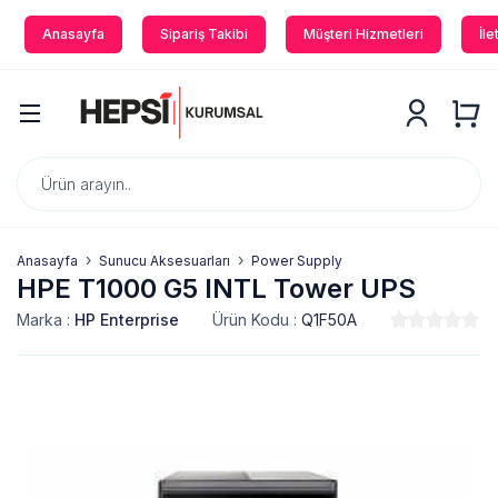
Anasayfa
Sipariş Takibi
Müşteri Hizmetleri
İle
Anasayfa
Sunucu Aksesuarları
Power Supply
HPE T1000 G5 INTL Tower UPS
Marka :
HP Enterprise
Ürün Kodu :
Q1F50A