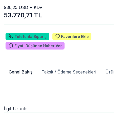
936,25 USD + KDV
53.770,71 TL
Telefonla Sipariş
Favorilere Ekle
Fiyatı Düşünce Haber Ver
Genel Bakış
Taksit / Ödeme Seçenekleri
Ürün 
İlgili Ürünler