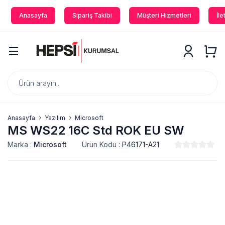
Anasayfa
Sipariş Takibi
Müşteri Hizmetleri
İle
Anasayfa
Yazılım
Microsoft
MS WS22 16C Std ROK EU SW
Marka :
Microsoft
Ürün Kodu :
P46171-A21