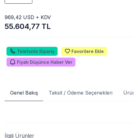
969,42 USD + KDV
55.604,77 TL
Telefonla Sipariş
Favorilere Ekle
Fiyatı Düşünce Haber Ver
Genel Bakış
Taksit / Ödeme Seçenekleri
Ürün 
İlgili Ürünler