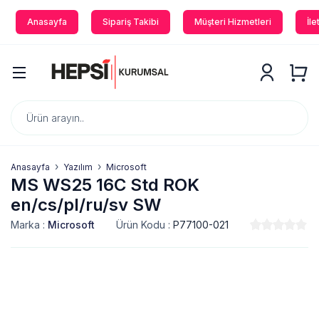
Anasayfa
Sipariş Takibi
Müşteri Hizmetleri
İle
Anasayfa
Yazılım
Microsoft
MS WS25 16C Std ROK
en/cs/pl/ru/sv SW
Marka :
Microsoft
Ürün Kodu :
P77100-021