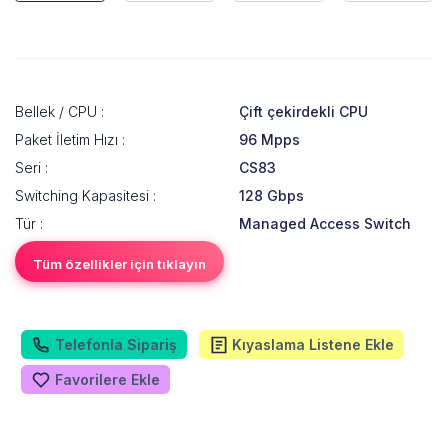
Bellek / CPU :
Çift çekirdekli CPU
Paket İletim Hızı :
96 Mpps
Seri :
CS83
Switching Kapasitesi :
128 Gbps
Tür :
Managed Access Switch
Tüm özellikler için tıklayın
Telefonla Sipariş
Kıyaslama Listene Ekle
Favorilere Ekle