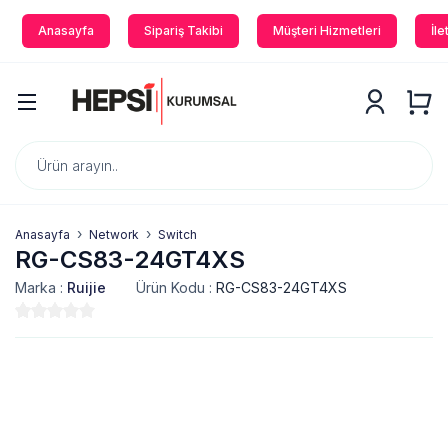
Anasayfa
Sipariş Takibi
Müşteri Hizmetleri
İle
Anasayfa
Network
Switch
RG-CS83-24GT4XS
Marka :
Ruijie
Ürün Kodu :
RG-CS83-24GT4XS