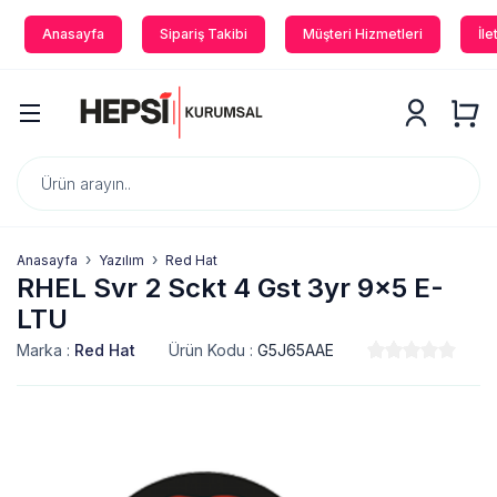
Anasayfa
Sipariş Takibi
Müşteri Hizmetleri
İle
Anasayfa
Yazılım
Red Hat
RHEL Svr 2 Sckt 4 Gst 3yr 9x5 E-
LTU
Marka :
Red Hat
Ürün Kodu :
G5J65AAE