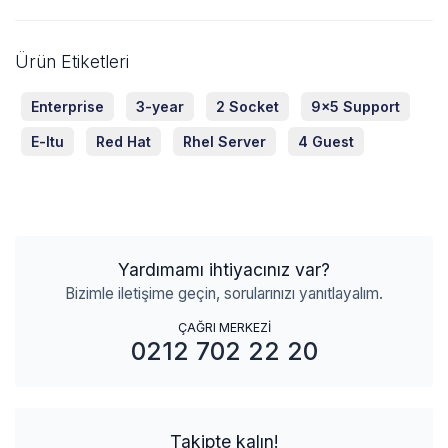
Ürün Etiketleri
Enterprise
3-year
2 Socket
9x5 Support
E-ltu
Red Hat
Rhel Server
4 Guest
Yardımamı ihtiyacınız var?
Bizimle iletişime geçin, sorularınızı yanıtlayalım.
ÇAĞRI MERKEZİ
0212 702 22 20
Takipte kalın!