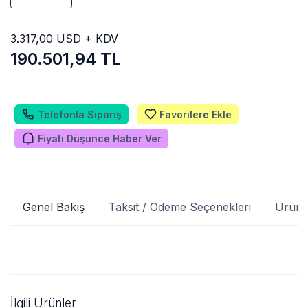
3.317,00 USD + KDV
190.501,94 TL
Telefonla Sipariş
Favorilere Ekle
Fiyatı Düşünce Haber Ver
Genel Bakış
Taksit / Ödeme Seçenekleri
Ürün 
İlgili Ürünler