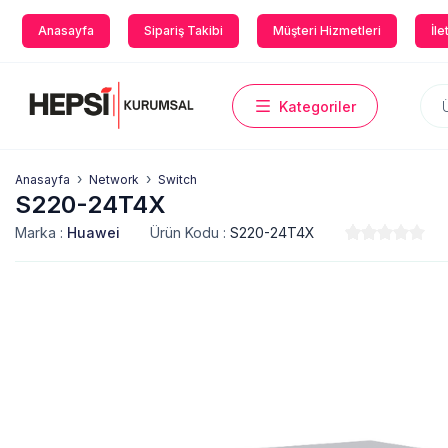
Anasayfa
Sipariş Takibi
Müşteri Hizmetleri
İle
Kategoriler
Anasayfa
Network
Switch
S220-24T4X
Marka :
Huawei
Ürün Kodu :
S220-24T4X