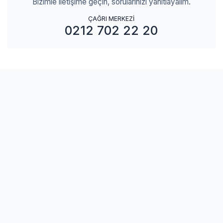
Bizimle iletişime geçin, sorularınızı yanıtlayalım.
ÇAĞRI MERKEZİ
0212 702 22 20