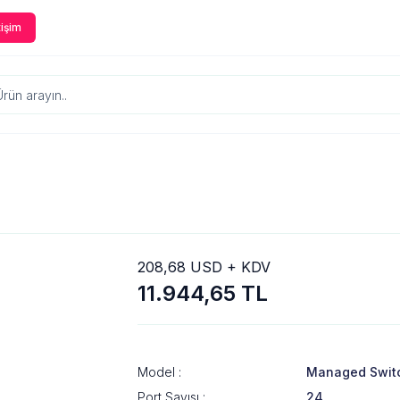
tişim
208,68 USD + KDV
11.944,65 TL
Model :
Managed Swit
Port Sayısı :
24