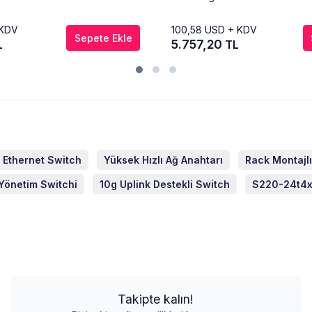
 KDV
100,58
USD + KDV
Sepete Ekle
5.757,20
L
TL
t Ethernet Switch
Yüksek Hızlı Ağ Anahtarı
Rack Montajl
Yönetim Switchi
10g Uplink Destekli Switch
S220-24t4x
Takipte kalın!