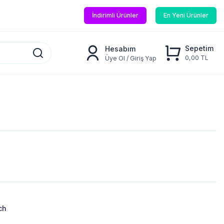
İndirimli Ürünler
En Yeni Ürünler
Sepetim
Hesabım
0,00 TL
Üye Ol / Giriş Yap
ch