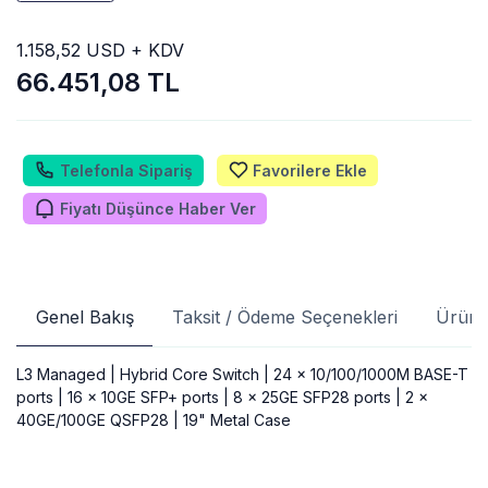
1.158,52 USD + KDV
66.451,08 TL
Telefonla Sipariş
Favorilere Ekle
Fiyatı Düşünce Haber Ver
Genel Bakış
Taksit / Ödeme Seçenekleri
Ürün 
L3 Managed | Hybrid Core Switch | 24 x 10/100/1000M BASE-T
ports | 16 x 10GE SFP+ ports | 8 x 25GE SFP28 ports | 2 x
40GE/100GE QSFP28 | 19" Metal Case