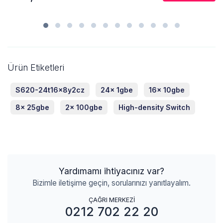
Ürün Etiketleri
S620-24t16x8y2cz
24x 1gbe
16x 10gbe
8x 25gbe
2x 100gbe
High-density Switch
Yardımamı ihtiyacınız var?
Bizimle iletişime geçin, sorularınızı yanıtlayalım.
ÇAĞRI MERKEZİ
0212 702 22 20