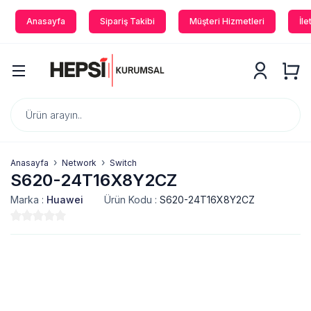
Anasayfa
Sipariş Takibi
Müşteri Hizmetleri
İle
Anasayfa
Network
Switch
S620-24T16X8Y2CZ
Marka :
Huawei
Ürün Kodu :
S620-24T16X8Y2CZ