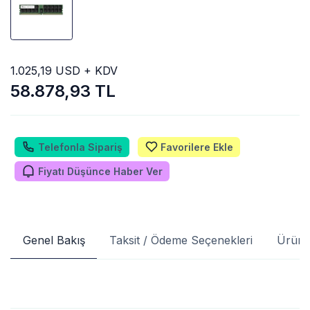
1.025,19 USD + KDV
58.878,93 TL
Telefonla Sipariş
Favorilere Ekle
Fiyatı Düşünce Haber Ver
Genel Bakış
Taksit / Ödeme Seçenekleri
Ürün 