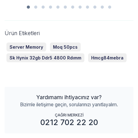
Ürün Etiketleri
Server Memory
Moq 50pcs
Sk Hynix 32gb Ddr5 4800 Rdımm
Hmcg84mebra
Yardımamı ihtiyacınız var?
Bizimle iletişime geçin, sorularınızı yanıtlayalım.
ÇAĞRI MERKEZİ
0212 702 22 20