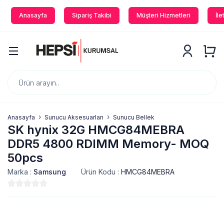
Anasayfa
Sipariş Takibi
Müşteri Hizmetleri
İle
Anasayfa
Sunucu Aksesuarları
Sunucu Bellek
SK hynix 32G HMCG84MEBRA
DDR5 4800 RDIMM Memory- MOQ
50pcs
Marka :
Samsung
Ürün Kodu :
HMCG84MEBRA