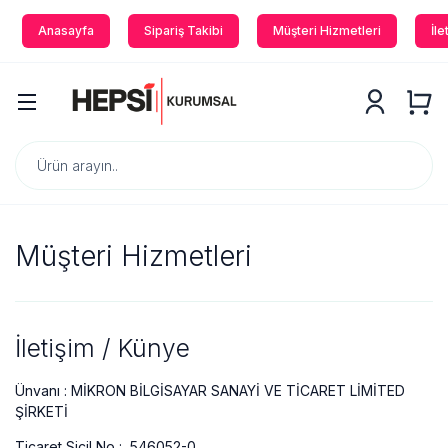
Anasayfa
Sipariş Takibi
Müşteri Hizmetleri
İle
Müşteri Hizmetleri
İletişim / Künye
Ünvanı :
MİKRON BİLGİSAYAR SANAYİ VE TİCARET LİMİTED
ŞİRKETİ
Ticaret Sicil No :
546052-0